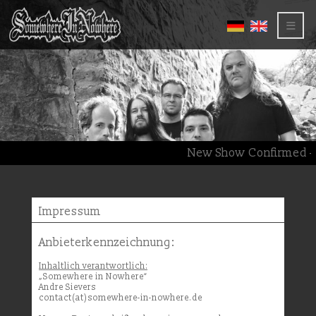
≡
New Show Confirmed – 
Impressum
Anbieterkennzeichnung:
Inhaltlich verantwortlich:
„Somewhere in Nowhere“
Andre Sievers
contact(at)somewhere-in-nowhere.de