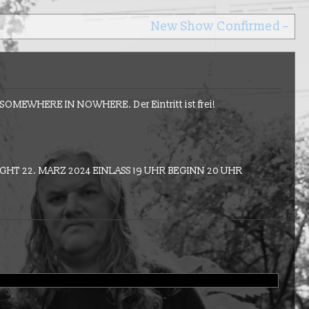
New Show Confirmed – Unna
 SOMEWHERE IN NOWHERE. Der Eintritt ist frei!