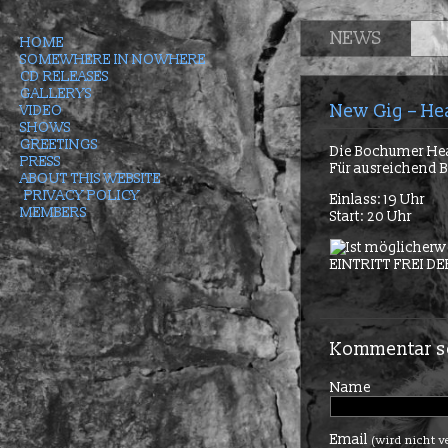
NEWS
HOME
SOMEWHERE IN NOWHERE
CD RELEASES
GALLERYS
New Gig – Hea
VIDEO
SHOWS
GREETINGS
Die Bochumer Hea
PRESS
Für ausreichend Bi
ABOUT THIS WEBSITE
PRIVACY POLICY
Einlass: 19 Uhr
MEMBERS
Start: 20 Uhr
Kommentar s
Name
Email
(wird nicht v