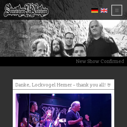
≡
New Show Confirmed –
Danke, Lockvogel Hemer – thank you all! 🤘