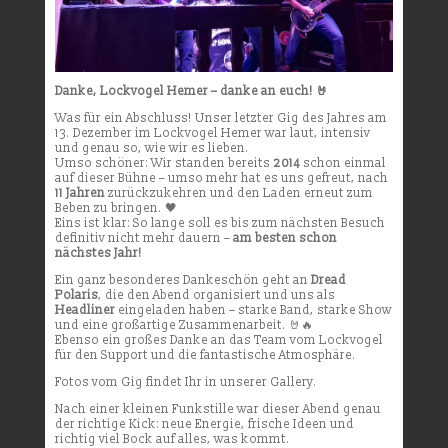
Danke, Lockvogel Hemer – danke an euch! 🤘
Was für ein Abschluss! Unser letzter Gig des Jahres am
13. Dezember im Lockvogel Hemer war laut, intensiv
und genau so, wie wir es lieben.
Umso schöner: Wir standen bereits
2014
schon einmal
auf dieser Bühne – umso mehr hat es uns gefreut, nach
11 Jahren
zurückzukehren und den Laden erneut zum
Beben zu bringen. 🖤
Eins ist klar: So lange soll es bis zum nächsten Besuch
definitiv nicht mehr dauern –
am besten schon
nächstes Jahr!
Ein ganz besonderes Dankeschön geht an
Dread
Polaris
, die den Abend organisiert und uns als
Headliner
eingeladen haben – starke Band, starke Show
und eine großartige Zusammenarbeit. 🤘🔥
Ebenso ein großes Danke an das Team vom Lockvogel
für den Support und die fantastische Atmosphäre.
Fotos vom Gig findet Ihr in unserer
Gallery
.
Nach einer kleinen Funkstille war dieser Abend genau
der richtige Kick: neue Energie, frische Ideen und
richtig viel Bock auf alles, was kommt.